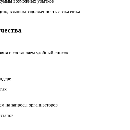
з суммы возможных убытков
цию, взыщим задолженность с заказчика
ичества
овия и составляем удобный список.
ендере
ргах
ем на запросы организаторов
 этапов