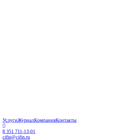
Услуги
Журнал
Компания
Контакты
8 351 711-13-01
cifin@cifin.ru